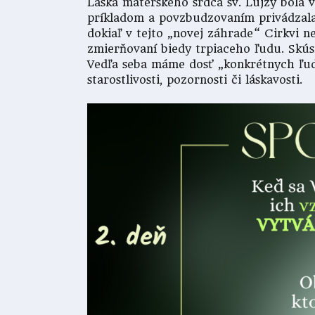
Láska materského srdca sv. Lujzy bol
príkladom a povzbudzovaním privádzala
dokiaľ v tejto „novej záhrade“ Cirkvi ne
zmierňovaní biedy trpiaceho ľudu. Skúsm
Vedľa seba máme dosť „konkrétnych ľu
starostlivosti, pozornosti či láskavosti.