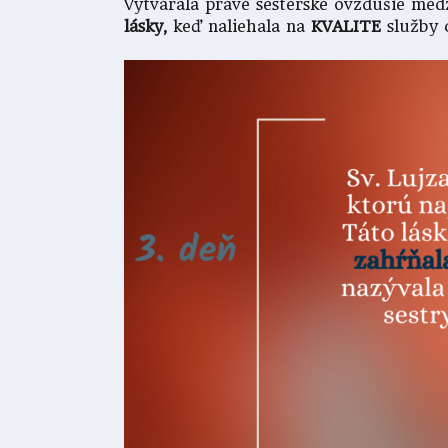
Vytvárala pravé sesterské ovzdušie med
lásky,
keď naliehala na
KVALITE
služby