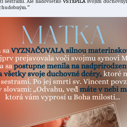
zi sestrami. Ale nadovšetko
VŠTEPILA
svojim duchovn
 chudobným.“