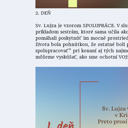
2. DEŇ
Sv. Lujza je vzorom SPOLUPRÁCE. V služb
príkladom sestrám, ktoré sama učila ak
pomáhali poskytnúť im mocné prostriedk
života bola pohnútkou, že ostatné boli
spolupracovať“ pri konaní aj tých najm
môžeme vyskúšať, ako sme ochotní 