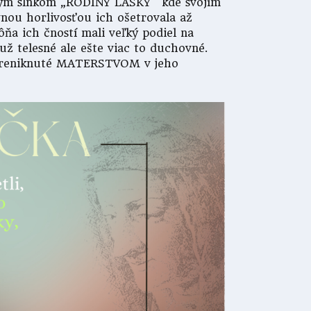
rným slnkom „RODINY LÁSKY“ kde svojím
nou horlivosťou ich ošetrovala až
ôňa ich čností mali veľký podiel na
už telesné ale ešte viac to duchovné.
e preniknuté MATERSTVOM v jeho