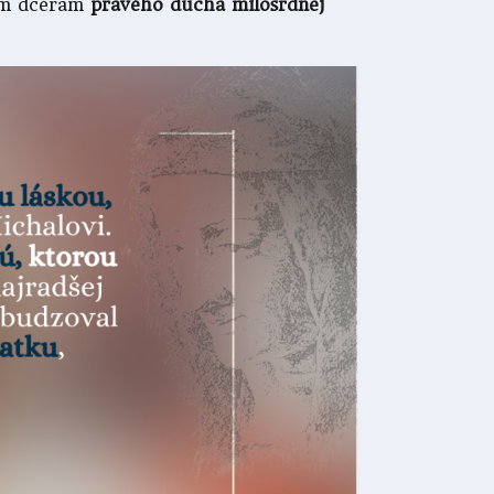
ým dcéram
pravého ducha milosrdnej