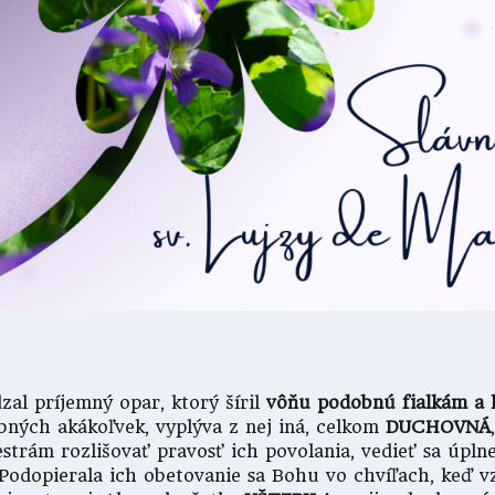
zal príjemný opar, ktorý šíril
vô
ň
u podobnú fialkám a 
bných akákoľvek, vyplýva z nej iná, celkom
DUCHOVNÁ
estrám rozlišovať pravosť ich povolania, vedieť sa úpl
 Podopierala ich obetovanie sa Bohu vo chvíľach, keď v