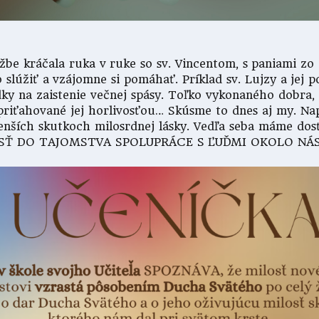
e kráčala ruka v ruke so sv. Vincentom, s paniami zo S
o slúžiť a vzájomne si pomáhať. Príklad sv. Lujzy a j
y na zaistenie večnej spásy. Toľko vykonaného dobra,
 priťahované jej horlivosťou… Skúsme to dnes aj my. Na
enších skutkoch milosrdnej lásky. Vedľa seba máme dos
VOJSŤ DO TAJOMSTVA SPOLUPRÁCE S ĽUĎMI OKOLO NÁS