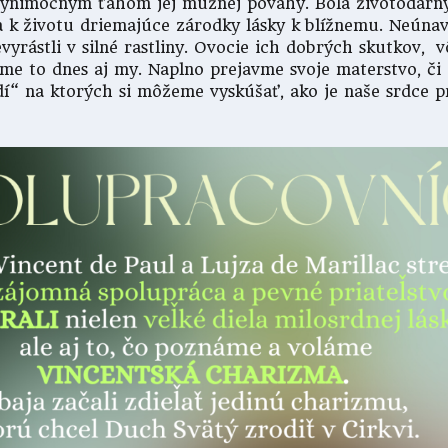
a výnimočným ťahom jej mužnej povahy. Bola životoda
 k životu driemajúce zárodky lásky k blížnemu. Neúnav
vyrástli v silné rastliny. Ovocie ich dobrých skutkov, v
e to dnes aj my. Naplno prejavme svoje materstvo, či 
dí“ na ktorých si môžeme vyskúšať, ako je naše srdc