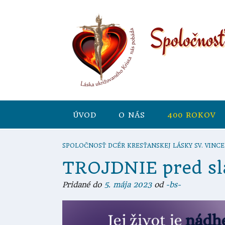
ÚVOD
O NÁS
400 ROKOV
SPOLOČNOSŤ DCÉR KRESŤANSKEJ LÁSKY SV. VINCE
TROJDNIE pred slá
Pridané do
5. mája 2023
od
-bs-