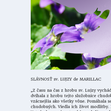
SLÁVNOSŤ sv. LUJZY de MARILLAC
„Z času na čas z hrobu sv. Lujzy vychád
dvíhala z hrobu tejto služobnice chudo
vzácnejšia ako všetky vône. Pomáhala s
chudobných. Viedla ich život modlitby.