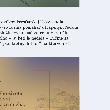
polkov kresťanskej lásky a bola
ej povzbudenia pomáhať utrápeným ľuďom
 služba vykonaná za cenu vlastného
plno – aj keď je nedeľa – „učme sa
ť „konkrétnych ľudí“ na ktorých si
.