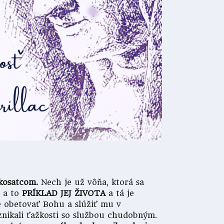
kosatcom.
Nech je už vôňa, ktorá sa
, a to
PRÍKLAD JEJ ŽIVOTA
a tá je
ne obetovať Bohu a slúžiť mu v
znikali ťažkosti so službou chudobným.