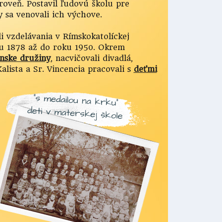
oveň. Postavil ľudovú školu pre
 sa venovali ich výchove.
i vzdelávania v Rímskokatolíckej
u 1878 až do roku 1950. Okrem
nske družiny
, nacvičovali divadlá,
alista a Sr. Vincencia pracovali s
deťmi