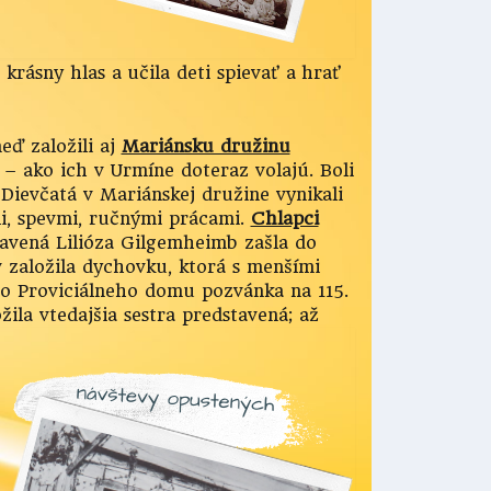
krásny hlas a učila deti spievať a hrať
eď založili aj
Mariánsku družinu
 – ako ich v Urmíne doteraz volajú. Boli
. Dievčatá v Mariánskej družine vynikali
li, spevmi, ručnými prácami.
Chlapci
tavená Lilióza Gilgemheimb zašla do
v založila dychovku, ktorá s menšími
do Proviciálneho domu pozvánka na 115.
ila vtedajšia sestra predstavená; až