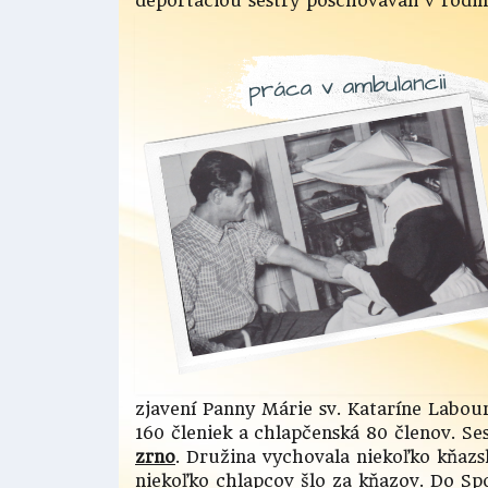
deportáciou sestry poschovávali v rodin
zjavení Panny Márie sv. Kataríne Labou
160 členiek a chlapčenská 80 členov. S
zrno
. Družina vychovala niekoľko kňazs
niekoľko chlapcov šlo za kňazov. Do Spo