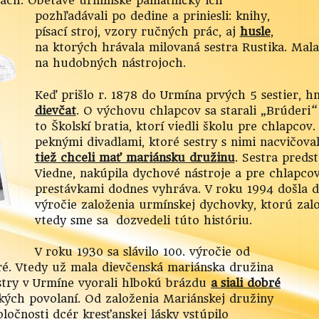
ách.
Obetavé urmínske pamätníčky ich
pozhľadávali po dedine a priniesli: knihy,
písací stroj, vzory ručných prác, aj
husle
,
na ktorých hrávala milovaná sestra Rustika. Mala 
na hudobných nástrojoch.
Keď prišlo r. 1878 do Urmína prvých 5 sestier, hn
dievčat
. O výchovu chlapcov sa starali „Brúderi“
to Školskí bratia, ktorí viedli školu pre chlapcov
peknými divadlami, ktoré sestry s nimi nacvičova
tiež chceli mať mariánsku družinu
. Sestra preds
Viedne, nakúpila dychové nástroje a pre chlapco
prestávkami dodnes vyhráva. V roku 1994 došla 
výročie založenia urmínskej dychovky, ktorú založ
vtedy sme sa dozvedeli túto históriu.
V roku 1930 sa slávilo 100. výročie od
ré. Vtedy už mala dievčenská mariánska družina
estry v Urmíne vyorali hlbokú brázdu
a siali dobré
kých povolaní. Od založenia Mariánskej družiny
ločnosti dcér kresťanskej lásky vstúpilo