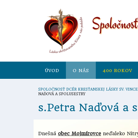
ÚVOD
O NÁS
400 ROKOV
SPOLOČNOSŤ DCÉR KRESŤANSKEJ LÁSKY SV. VINCE
NAĎOVÁ A SPOLUSESTRY
s.Petra Naďová a s
Dnešná
obec Mojmírovce
neďaleko Nitr