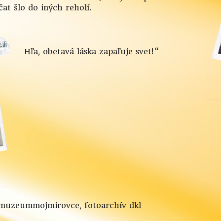
čat šlo do iných reholí.
Hľa, obetavá láska zapaľuje svet!“
/muzeummojmirovce, fotoarchív dkl