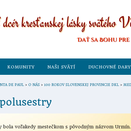
KOMUNITY
NAŠI SVÄTÍ
DUCHOVNÉ DARY
NTA DE PAUL
>
O NÁS
>
100 ROKOV SLOVENSKEJ PROVINCIE DKL
>
MED
polusestry
y bola voľakedy mestečkom s pôvodným názvom Urmín