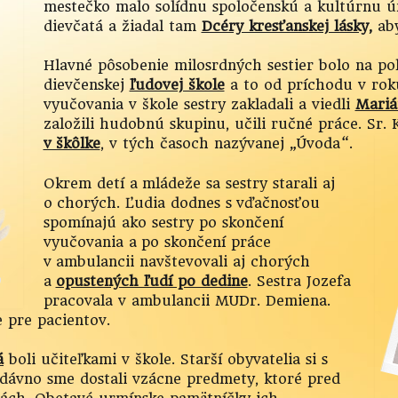
mestečko malo solídnu spoločenskú a kultúrnu úr
dievčatá a žiadal tam
Dcéry kresťanskej lásky,
aby
Hlavné pôsobenie milosrdných sestier bolo na pol
dievčenskej
ľudovej škole
a to od príchodu v rok
vyučovania v škole sestry zakladali a viedli
Mariá
založili hudobnú skupinu, učili ručné práce. Sr. K
v škôlke
, v tých časoch nazývanej „Úvoda“.
Okrem detí a mládeže sa sestry starali aj
o chorých. Ľudia dodnes s vďačnosťou
spomínajú ako sestry po skončení
vyučovania a po skončení práce
v ambulancii navštevovali aj chorých
a
opustených ľudí po dedine
. Sestra Jozefa
pracovala v ambulancii MUDr. Demiena.
e pre pacientov.
á
boli učiteľkami v škole. Starší obyvatelia si s
dávno sme dostali vzácne predmety, ktoré pred