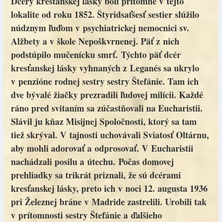
Dcéry kresťanskej lásky boli prítomné v tejto
lokalite od roku 1852. Štyridsaťšesť sestier slúžilo
núdznym ľuďom v psychiatrickej nemocnici sv.
Alžbety a v škole Nepoškvrnenej. Päť z nich
podstúpilo mučenícku smrť. Týchto päť dcér
kresťanskej lásky vyhnaných z Leganés sa ukrylo
v penzióne rodnej sestry sestry Štefánie. Tam ich
dve bývalé žiačky prezradili ľudovej milícii. Každé
ráno pred svitaním sa zúčastňovali na Eucharistii.
Slávil ju kňaz Misijnej Spoločnosti, ktorý sa tam
tiež skrýval. V tajnosti uchovávali Sviatosť Oltárnu,
aby mohli adorovať a odprosovať. V Eucharistii
nachádzali posilu a útechu. Počas domovej
prehliadky sa trikrát priznali, že sú dcérami
kresťanskej lásky, preto ich v noci 12. augusta 1936
pri Železnej bráne v Madride zastrelili. Urobili tak
v prítomnosti sestry Štefánie a ďalšieho