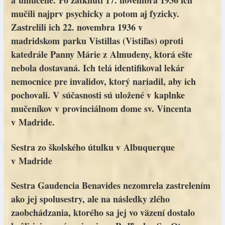
a umučené. Po zatknutí 17. novembra 1936 ich
mučili najprv psychicky a potom aj fyzicky.
Zastrelili ich 22. novembra 1936 v
madridskom parku Vistillas (Vistiľas) oproti
katedrále Panny Márie z Almudeny, ktorá ešte
nebola dostavaná. Ich telá identifikoval lekár
nemocnice pre invalidov, ktorý nariadil, aby ich
pochovali. V súčasnosti sú uložené v kaplnke
mučeníkov v provinciálnom dome sv. Vincenta
v Madride.
Sestra zo školského útulku v Albuquerque
v Madride
Sestra Gaudencia Benavides nezomrela zastrelením
ako jej spolusestry, ale na následky zlého
zaobchádzania, ktorého sa jej vo väzení dostalo