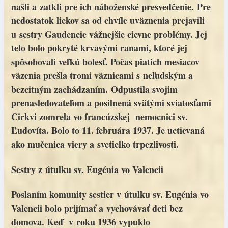
našli a zatkli pre ich náboženské presvedčenie. Pre
nedostatok liekov sa od chvíle uväznenia prejavili
u sestry Gaudencie vážnejšie cievne problémy. Jej
telo bolo pokryté krvavými ranami, ktoré jej
spôsobovali veľkú bolesť. Počas piatich mesiacov
väzenia prešla tromi väznicami s neľudským a
bezcitným zachádzaním. Odpustila svojim
prenasledovateľom a posilnená svätými sviatosťami
Cirkvi zomrela vo francúzskej nemocnici sv.
Ľudovíta. Bolo to 11. februára 1937. Je uctievaná
ako mučenica viery a svetielko trpezlivosti.
Sestry z útulku sv. Eugénia vo Valencii
Poslaním komunity sestier v útulku sv. Eugénia vo
Valencii bolo prijímať a vychovávať deti bez
domova. Keď v roku 1936 vypuklo