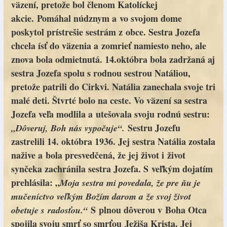
väzení, pretože bol členom Katolíckej
akcie. Pomáhal núdznym a vo svojom dome
poskytol prístrešie sestrám z obce. Sestra Jozefa
chcela ísť do väzenia a zomrieť namiesto neho, ale
znova bola odmietnutá. 14.októbra bola zadržaná aj
sestra Jozefa spolu s rodnou sestrou Natáliou,
pretože patrili do Cirkvi. Natália zanechala svoje tri
malé deti. Štvrté bolo na ceste. Vo väzení sa sestra
Jozefa veľa modlila a utešovala svoju rodnú sestru:
Sestru Jozefu
„Dôveruj, Boh nás vypočuje“.
zastrelili 14. októbra 1936. Jej sestra Natália zostala
nažive a bola presvedčená, že jej život i život
synčeka zachránila sestra Jozefa. S veľkým dojatím
prehlásila: „
Moja sestra mi povedala, že pre ňu je
mučeníctvo veľkým Božím darom a že svoj život
S plnou dôverou v Boha Otca
obetuje s radosťou.“
spojila svoju smrť so smrťou Ježiša Krista. Jej