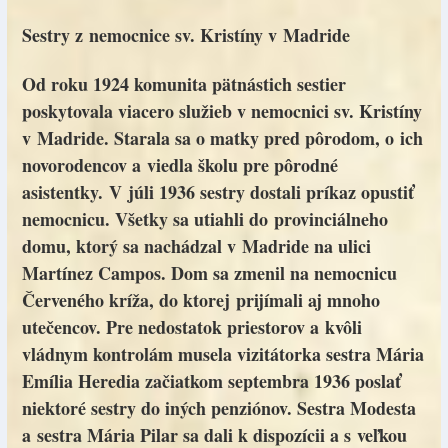
Sestry z nemocnice sv. Kristíny v Madride
Od roku 1924 komunita pätnástich sestier
poskytovala viacero služieb v nemocnici sv. Kristíny
v Madride. Starala sa o matky pred pôrodom, o ich
novorodencov a viedla školu pre pôrodné
asistentky. V júli 1936 sestry dostali príkaz opustiť
nemocnicu. Všetky sa utiahli do provinciálneho
domu, ktorý sa nachádzal v Madride na ulici
Martínez Campos. Dom sa zmenil na nemocnicu
Červeného kríža, do ktorej prijímali aj mnoho
utečencov. Pre nedostatok priestorov a kvôli
vládnym kontrolám musela vizitátorka sestra Mária
Emília Heredia začiatkom septembra 1936 poslať
niektoré sestry do iných penziónov. Sestra Modesta
a sestra Mária Pilar sa dali k dispozícii a s veľkou