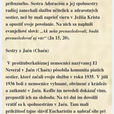
príbuzného. Sestra Adoración a jej spolusestry
radšej zanechali službu učiteliek a zdravotných
sestier, než by mali zaprieť vieru v Ježiša Krista
a opustiť svoje povolanie. Na nich sa naplnili
evanjeliové slová:
„Ak mňa prenasledovali, budú
(Jn 15, 20).
prenasledovať aj vás“
Sestry z Jaén (Chaén)
V protituberkulóznej nemocnici nazývanej El
Neveral v Jaén (Chaén) pôsobila komunita piatich
sestier, ktoré začali svoju službu v roku 1935. V júli
1936 boli z nemocnice vyhnané, obvinené z krádeže
a zatknuté v Jaén. Keďže im nevedeli dokázať vinu,
prepustili ich na slobodu. Na tri dni im dovolili
vrátiť sa k spolusestrám v Jaén. Tam mali
príležitosť tajne sláviť Eucharistiu a nabrať silu pri