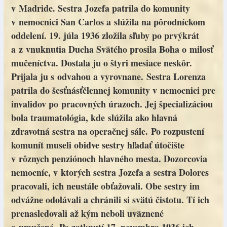
v Madride. Sestra Jozefa patrila do komunity
v nemocnici San Carlos a slúžila na pôrodníckom
oddelení. 19. júla 1936 zložila sľuby po prvýkrát
a z vnuknutia Ducha Svätého prosila Boha o milosť
mučeníctva. Dostala ju o štyri mesiace neskôr.
Prijala ju s odvahou a vyrovnane. Sestra Lorenza
patrila do šesťnásťčlennej komunity v nemocnici pre
invalidov po pracovných úrazoch. Jej špecializáciou
bola traumatológia, kde slúžila ako hlavná
zdravotná sestra na operačnej sále. Po rozpustení
komunít museli obidve sestry hľadať útočište
v rôznych penziónoch hlavného mesta. Dozorcovia
nemocníc, v ktorých sestra Jozefa a sestra Dolores
pracovali, ich neustále obťažovali. Obe sestry im
odvážne odolávali a chránili si svätú čistotu. Tí ich
prenasledovali až kým neboli uväznené