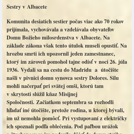
Sestry v Albacete
Komunita desiatich sestier počas viac ako 70 rokov
prijímala, vychovávala a vzdelávala obyvateľov
Domu Božieho milosrdenstva v Albacete. Na
základe zákona však tento útulok museli opustiť. Na
hrozbu smrti ich upozornil jeden zamestnanec,
ktorý im zároveň pomohol tajne odísť v noci 26. júla
1936. Vydali sa na cestu do Madridu a útočište
našli v pivnici domu synovca sestry Dolores. Silu
mohli načerpať pri svätej omši, ktorú tam
v skrytosti slúžil kňaz Misijnej
Spoločnosti. Začiatkom septembra sa rozhodli
hľadať iné útočište, pretože rodina, u ktorej bývali,
im už nemohla pomôcť. Pri vystupovaní z električky
ich spoznali podľa oblečenia. Pod paľbou urážok