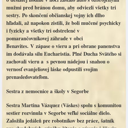
mužmi pred bránou domu, aby odviezli všetky tri
sestry. Po skončení občianskej vojny ich dlho
hľadali, až napokon zistili, že boli mučené psychicky
i fyzicky a všetky tri odstrelené v
pomarančovníkovej záhrade v obci
Benavites. V zápase o vieru a pri obrane panenstva
im dodávala silu Eucharistia. Plné Ducha Svätého si
zachovali vieru a s pevnou nádejou i snahou o
vernosť evanjeliovej láske odpustili svojim
prenasledovateľom.
Sestra z nemocnice a školy v Segorbe
Sestra Martina Vázquez (Váskes) spolu s komunitou
sestier rozvinula v Segorbe veľké sociálne dielo.
Založila jedáleň pre robotníkov bez práce, šatník