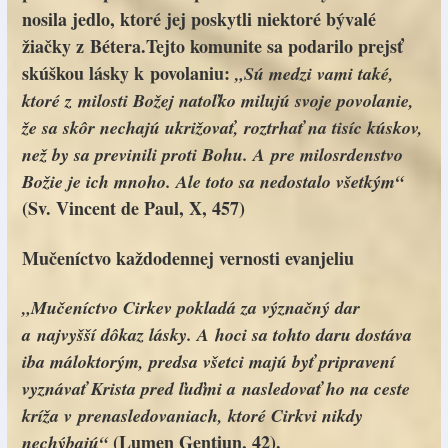
nosila jedlo, ktoré jej poskytli niektoré bývalé
žiačky z Bétera.Tejto komunite sa podarilo prejsť
skúškou lásky k povolaniu:
„Sú medzi vami také,
ktoré z milosti Božej natoľko milujú svoje povolanie,
že sa skôr nechajú ukrižovať, roztrhať na tisíc kúskov,
než by sa previnili proti Bohu. A pre milosrdenstvo
Božie je ich mnoho. Ale toto sa nedostalo všetkým“
(Sv. Vincent de Paul, X, 457)
Mučeníctvo každodennej vernosti evanjeliu
„Mučeníctvo Cirkev pokladá za význačný dar
a najvyšší dôkaz lásky. A hoci sa tohto daru dostáva
iba máloktorým, predsa všetci majú byť pripravení
vyznávať Krista pred ľuďmi a nasledovať ho na ceste
kríža v prenasledovaniach, ktoré Cirkvi nikdy
(Lumen Gentiun, 42).
nechýbajú“