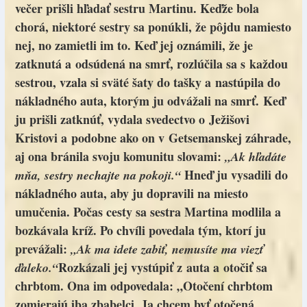
večer prišli hľadať sestru Martinu. Keďže bola
chorá, niektoré sestry sa ponúkli, že pôjdu namiesto
nej, no zamietli im to. Keď jej oznámili, že je
zatknutá a odsúdená na smrť, rozlúčila sa s každou
sestrou, vzala si sväté šaty do tašky a nastúpila do
nákladného auta, ktorým ju odvážali na smrť. Keď
ju prišli zatknúť, vydala svedectvo o Ježišovi
Kristovi a podobne ako on v Getsemanskej záhrade,
aj ona bránila svoju komunitu slovami:
„Ak hľadáte
Hneď ju vysadili do
mňa, sestry nechajte na pokoji.“
nákladného auta, aby ju dopravili na miesto
umučenia. Počas cesty sa sestra Martina modlila a
bozkávala kríž. Po chvíli povedala tým, ktorí ju
prevážali:
„Ak ma idete zabiť, nemusíte ma viezť
Rozkázali jej vystúpiť z auta a otočiť sa
ďaleko.“
chrbtom. Ona im odpovedala: „Otočení chrbtom
zomierajú iba zbabelci. Ja chcem byť otočená