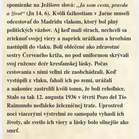
spomienke na Ježišove slová:
„Ja som cesta, pravda
(Jn 14, 6). Kvôli ťažkostiam v Jaéne museli
a život“
odcestovať do Madridu vlakom, ktorý bol plný
politických väzňov. Aj keď mali strach, nechceli sa
zrieknuť svojej viery a napriek urážkam a hrozbám
nastúpili do vlaku. Boli oblečené ako zdravotné
sestry Červeného kríža, no pod uniformou skrývali
svoj ruženec dcér kresťanskej lásky. Počas
cestovania s nimi veľmi zle zaobchádzali. Keď
vystúpili z vlaku, ťahali ich po zemi, urážali
a nakoniec zastrelili kvôli tomu, že boli rehoľnice.
Stalo sa tak 12. augusta 1936 v štvrti Pozo del Tío
Raimundo neďaleko železničnej trate. Uprostred
noci viacerými výstrelmi zo samopalu vyhasli ich
životy, ale svetlo ich viery a lásky bolo silnejšie ako
smrť.