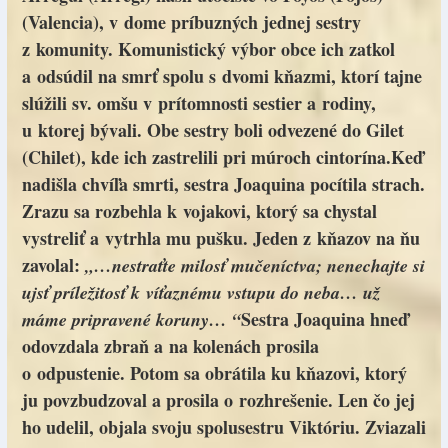
(Valencia), v dome príbuzných jednej sestry
z komunity. Komunistický výbor obce ich zatkol
a odsúdil na smrť spolu s dvomi kňazmi, ktorí tajne
slúžili sv. omšu v prítomnosti sestier a rodiny,
u ktorej bývali. Obe sestry boli odvezené do Gilet
(Chilet), kde ich zastrelili pri múroch cintorína.Keď
nadišla chvíľa smrti, sestra Joaquina pocítila strach.
Zrazu sa rozbehla k vojakovi, ktorý sa chystal
vystreliť a vytrhla mu pušku. Jeden z kňazov na ňu
zavolal:
„…nestraťte milosť mučeníctva; nenechajte si
ujsť príležitosť k víťaznému vstupu do neba… už
Sestra Joaquina hneď
máme pripravené koruny… “
odovzdala zbraň a na kolenách prosila
o odpustenie. Potom sa obrátila ku kňazovi, ktorý
ju povzbudzoval a prosila o rozhrešenie. Len čo jej
ho udelil, objala svoju spolusestru Viktóriu. Zviazali