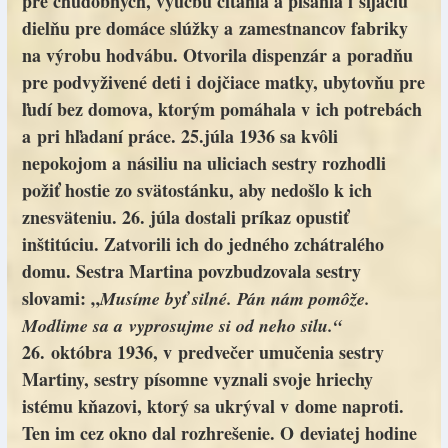
pre chudobných, výučbu čítania a písania i šijaciu
dielňu pre domáce slúžky a zamestnancov fabriky
na výrobu hodvábu. Otvorila dispenzár a poradňu
pre podvyživené deti i dojčiace matky, ubytovňu pre
ľudí bez domova, ktorým pomáhala v ich potrebách
a pri hľadaní práce. 25.júla 1936 sa kvôli
nepokojom a násiliu na uliciach sestry rozhodli
požiť hostie zo svätostánku, aby nedošlo k ich
znesväteniu. 26. júla dostali príkaz opustiť
inštitúciu. Zatvorili ich do jedného zchátralého
domu. Sestra Martina povzbudzovala sestry
slovami: „
Musíme byť silné. Pán nám pomôže.
Modlime sa a vyprosujme si od neho silu.“
26. októbra 1936, v predvečer umučenia sestry
Martiny, sestry písomne vyznali svoje hriechy
istému kňazovi, ktorý sa ukrýval v dome naproti.
Ten im cez okno dal rozhrešenie. O deviatej hodine