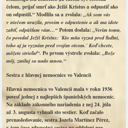
čelom, prijať smrť ako Ježiš Kristus a odpustiť ako
on odpustil.“ Modlila sa a zvolala:
„Ak som vás
v niečom urazila, prosím o odpustenie a ak ma idete
Potom dodala:
zabiť, odpúšťam vám…“
„Verím tomu,
čo povedal Ježiš Kristus: ´Kto mňa vyzná pred ľuďmi,
toho aj ja vyznám pred svojím otcom.´ Keď chcete,
Po prvom výstrele zvolala:
môžete strieľať“.
„Bože
môj, zmiluj sa nado mnou.“
Sestra z hlavnej nemocnice vo Valencii
Hlavná nemocnica vo Valencii mala v roku 1936
povesť jednej z najlepších španielských nemocníc.
Na základe zákonného nariadenia z nej 24. júla
až 3. augusta vyhnali sto sestier. Keď začalo
prenasledovanie, sestra Jozefa Martínez Pérez,
v tom čase zdravotná sestra na oddelení pre