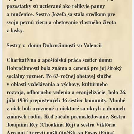
pozostatky sú uctievané ako relikvie panny
a mučenice. Sestra Jozefa sa stala svedkom pre
svoju pevnú vieru a obetovanie vlastného života
z lásky.
Sestry z domu Dobročinnosti vo Valencii
Charitatívna a apoštolská práca sestier domu
Dobročinnosti bola známa a cenená pre jej široký
sociálny rozmer. Po 63-ročnej obetavej službe
v oblasti vzdelávania a výchovy, kultúrneho
rozvoja, odborného vedenia a evanjelizácie, bolo 26.
júla 1936 prepustených 46 sestier komunity. Mnohé
z nich boli uväznené a niektoré sa ukryli v domoch
známych rodín. Keď začalo prenasledovanie, Sestra
Joaquina Rey (Choakina Rej) a sestra Viktória
Arregui (Arregi) našli útočište vo Foyos (Fojos)