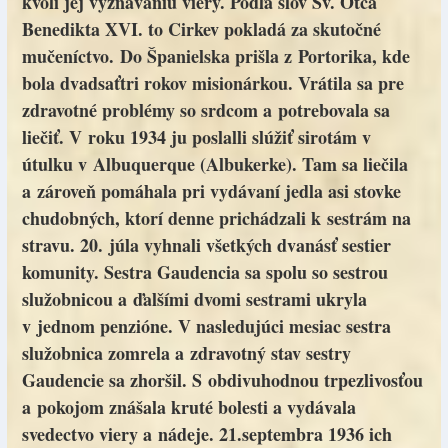
kvôli jej vyznávaniu viery. Podľa slov Sv. Otca
Benedikta XVI. to Cirkev pokladá za skutočné
mučeníctvo. Do Španielska prišla z Portorika, kde
bola dvadsaťtri rokov misionárkou. Vrátila sa pre
zdravotné problémy so srdcom a potrebovala sa
liečiť. V roku 1934 ju poslalli slúžiť sirotám v
útulku v Albuquerque (Albukerke). Tam sa liečila
a zároveň pomáhala pri vydávaní jedla asi stovke
chudobných, ktorí denne prichádzali k sestrám na
stravu. 20. júla vyhnali všetkých dvanásť sestier
komunity. Sestra Gaudencia sa spolu so sestrou
služobnicou a ďalšími dvomi sestrami ukryla
v jednom penzióne. V nasledujúci mesiac sestra
služobnica zomrela a zdravotný stav sestry
Gaudencie sa zhoršil. S obdivuhodnou trpezlivosťou
a pokojom znášala kruté bolesti a vydávala
svedectvo viery a nádeje. 21.septembra 1936 ich