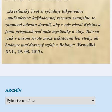
„Kresťanský život si vyžaduje takpovediac
„mučeníctvo“ každodennej vernosti evanjeliu, to
znamená odvahu dovoliť, aby v nás rástol Kristus a
jemu prispôsobovať naše myšlienky a činy. Toto sa
však v našom živote môže uskutočniť len vtedy, ak
(Benedikt
budeme mať dôverný vzťah s Bohom“
XVI., 29. 08. 2012).
ARCHÍV
Archív