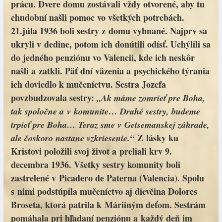
prácu. Dvere domu zostávali vždy otvorené, aby tu
chudobní našli pomoc vo všetkých potrebách.
21.júla 1936 boli sestry z domu vyhnané. Najprv sa
ukryli v dedine, potom ich donútili odísť. Uchýlili sa
do jedného penziónu vo Valencii, kde ich neskôr
našli a zatkli. Päť dní väzenia a psychického týrania
ich doviedlo k mučeníctvu. Sestra Jozefa
povzbudzovala sestry:
„Ak máme zomrieť pre Boha,
tak spoločne a v komunite… Drahé sestry, budeme
trpieť pre Boha… Teraz sme v Getsemanskej záhrade,
Z lásky ku
ale čoskoro nastane vzkriesenie.“
Kristovi položili svoj život a preliali krv 9.
decembra 1936. Všetky sestry komunity boli
zastrelené v Picadero de Paterna (Valencia). Spolu
s nimi podstúpila mučeníctvo aj dievčina Dolores
Broseta, ktorá patrila k Máriiným deťom. Sestrám
pomáhala pri hľadaní penziónu a každý deň im