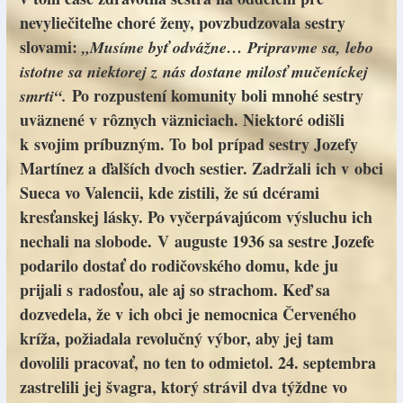
nevyliečiteľne choré ženy, povzbudzovala sestry
slovami:
„Musíme byť odvážne… Pripravme sa, lebo
istotne sa niektorej z nás dostane milosť mučeníckej
Po rozpustení komunity boli mnohé sestry
smrti“.
uväznené v rôznych väzniciach. Niektoré odišli
k svojim príbuzným. To bol prípad sestry Jozefy
Martínez a ďalších dvoch sestier. Zadržali ich v obci
Sueca vo Valencii, kde zistili, že sú dcérami
kresťanskej lásky. Po vyčerpávajúcom výsluchu ich
nechali na slobode. V auguste 1936 sa sestre Jozefe
podarilo dostať do rodičovského domu, kde ju
prijali s radosťou, ale aj so strachom. Keď sa
dozvedela, že v ich obci je nemocnica Červeného
kríža, požiadala revolučný výbor, aby jej tam
dovolili pracovať, no ten to odmietol. 24. septembra
zastrelili jej švagra, ktorý strávil dva týždne vo