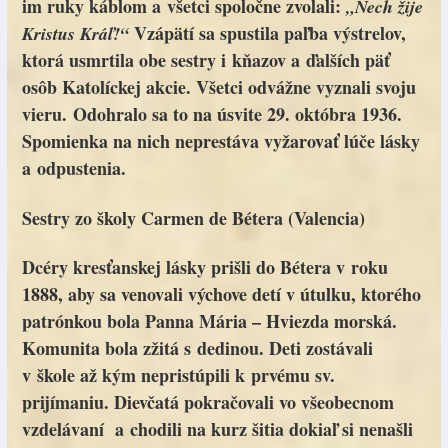
im ruky káblom a všetci spoločne zvolali:
„Nech žije
Vzápätí sa spustila paľba výstrelov,
Kristus Kráľ!“
ktorá usmrtila obe sestry i kňazov a ďalších päť
osôb Katolíckej akcie. Všetci odvážne vyznali svoju
vieru. Odohralo sa to na úsvite 29. októbra 1936.
Spomienka na nich neprestáva vyžarovať lúče lásky
a odpustenia.
Sestry zo školy Carmen de Bétera (Valencia)
Dcéry kresťanskej lásky prišli do Bétera v roku
1888, aby sa venovali výchove detí v útulku, ktorého
patrónkou bola Panna Mária – Hviezda morská.
Komunita bola zžitá s dedinou. Deti zostávali
v škole až kým nepristúpili k prvému sv.
prijímaniu. Dievčatá pokračovali vo všeobecnom
vzdelávaní a chodili na kurz šitia dokiaľ si nenašli