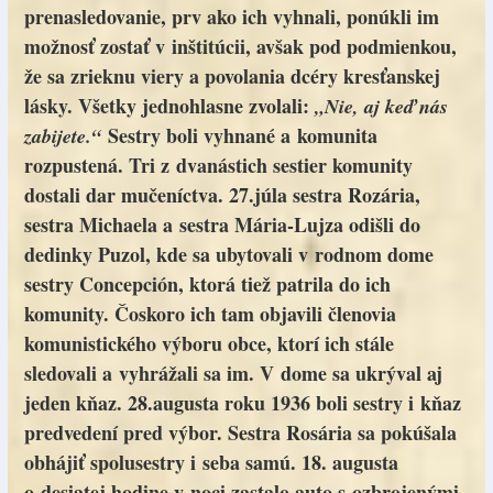
prenasledovanie, prv ako ich vyhnali, ponúkli im
možnosť zostať v inštitúcii, avšak pod podmienkou,
že sa zrieknu viery a povolania dcéry kresťanskej
lásky. Všetky jednohlasne zvolali:
„Nie, aj keď nás
Sestry boli vyhnané a komunita
zabijete.“
rozpustená. Tri z dvanástich sestier komunity
dostali dar mučeníctva. 27.júla sestra Rozária,
sestra Michaela a sestra Mária-Lujza odišli do
dedinky Puzol, kde sa ubytovali v rodnom dome
sestry Concepción, ktorá tiež patrila do ich
komunity. Čoskoro ich tam objavili členovia
komunistického výboru obce, ktorí ich stále
sledovali a vyhrážali sa im. V dome sa ukrýval aj
jeden kňaz. 28.augusta roku 1936 boli sestry i kňaz
predvedení pred výbor. Sestra Rosária sa pokúšala
obhájiť spolusestry i seba samú. 18. augusta
o desiatej hodine v noci zastalo auto s ozbrojenými