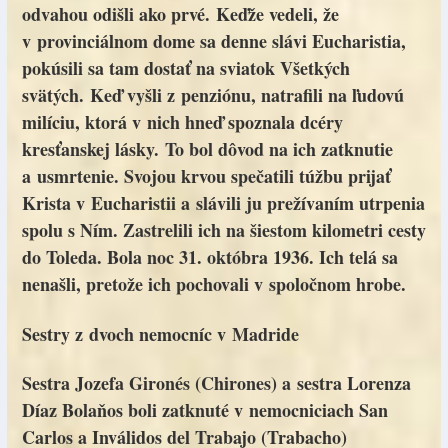
odvahou odišli ako prvé. Keďže vedeli, že
v provinciálnom dome sa denne slávi Eucharistia,
pokúsili sa tam dostať na sviatok Všetkých
svätých. Keď vyšli z penziónu, natrafili na ľudovú
milíciu, ktorá v nich hneď spoznala dcéry
kresťanskej lásky. To bol dôvod na ich zatknutie
a usmrtenie. Svojou krvou spečatili túžbu prijať
Krista v Eucharistii a slávili ju prežívaním utrpenia
spolu s Ním. Zastrelili ich na šiestom kilometri cesty
do Toleda. Bola noc 31. októbra 1936. Ich telá sa
nenašli, pretože ich pochovali v spoločnom hrobe.
Sestry z dvoch nemocníc v Madride
Sestra Jozefa Gironés (Chirones) a sestra Lorenza
Díaz Bolaňos boli zatknuté v nemocniciach San
Carlos a Inválidos del Trabajo (Trabacho)