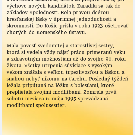
výchove nových kandidátok. Zaradila sa tak do
základov Spoločnosti. Bola pravou dcérou
kresťanskej lásky v úprimnej jednoduchosti a
skromnosti. Do Košíc prišla v roku 1923 ošetrovať
chorých do Komenského ústavu.
Mala povesť svedomitej a starostlivej sestry,
ktorá si vedela vždy nájsť prácu primeranú veku
a zdravotným možnostiam až do svojho 90. roku
života. Všetky utrpenia súvisiace s vysokým
vekom znášala s veľkou trpezlivosťou a láskou a
snahou nebyť nikomu na ťarchu. Posledný týždeň
ležala pripútaná na lôžku s bolesťami, ktoré
preplietala svojimi modlitbami. Zomrela prvú
sobotu mesiaca 6. mája 1995 sprevádzaná
modlitbami spolusestier.