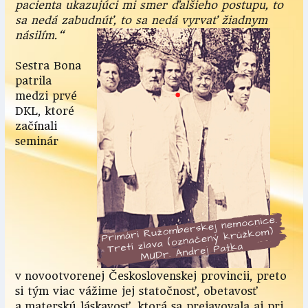
pacienta ukazujúci mi smer ďalšieho postupu, to
sa nedá zabudnúť, to sa nedá vyrvať žiadnym
násilím.“
Sestra Bona
patrila
medzi prvé
DKL, ktoré
začínali
seminár
v novootvorenej Československej provincii, preto
si tým viac vážime jej statočnosť, obetavosť
a materskú láskavosť, ktorá sa prejavovala aj pri