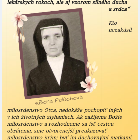
lekárskych rokoch, ale aj vzorom silného ducha
a srdca“
Kto
nezakúsil
milosrdenstvo Otca, nedokáže pochopiť iných
v ich životných zlyhaniach. Ak zažijeme Božie
milosrdenstvo a rozhodneme sa ísť cestou
obrátenia, sme otvorenejší preukazovať
milosrdenstvo iným; byť im duchovnými matkami.