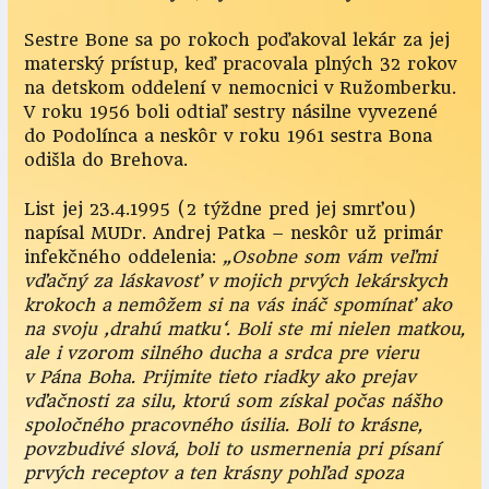
Sestre Bone sa po rokoch poďakoval lekár za jej
materský prístup, keď pracovala plných 32 rokov
na detskom oddelení v nemocnici v Ružomberku.
V roku 1956 boli odtiaľ sestry násilne vyvezené
do Podolínca a neskôr v roku 1961 sestra Bona
odišla do Brehova.
List jej 23.4.1995 (2 týždne pred jej smrťou)
napísal MUDr. Andrej Patka – neskôr už primár
infekčného oddelenia:
„Osobne som vám veľmi
vďačný za láskavosť v mojich prvých lekárskych
krokoch a nemôžem si na vás ináč spomínať ako
na svoju ‚drahú matku‘. Boli ste mi nielen matkou,
ale i vzorom silného ducha a srdca pre vieru
v Pána Boha. Prijmite tieto riadky ako prejav
vďačnosti za silu, ktorú som získal počas nášho
spoločného pracovného úsilia. Boli to krásne,
povzbudivé slová, boli to usmernenia pri písaní
prvých receptov a ten krásny pohľad spoza