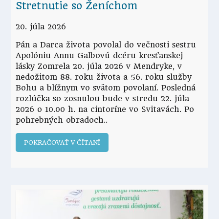
Stretnutie so Ženíchom
20. júla 2026
Pán a Darca života povolal do večnosti sestru
Apolóniu Annu Galbovú dcéru kresťanskej
lásky Zomrela 20. júla 2026 v Mendryke, v
nedožitom 88. roku života a 56. roku služby
Bohu a blížnym vo svätom povolaní. Posledná
rozlúčka so zosnulou bude v stredu 22. júla
2026 o 10.00 h. na cintoríne vo Svitavách. Po
pohrebných obradoch
POKRAČOVAŤ V ČÍTANÍ