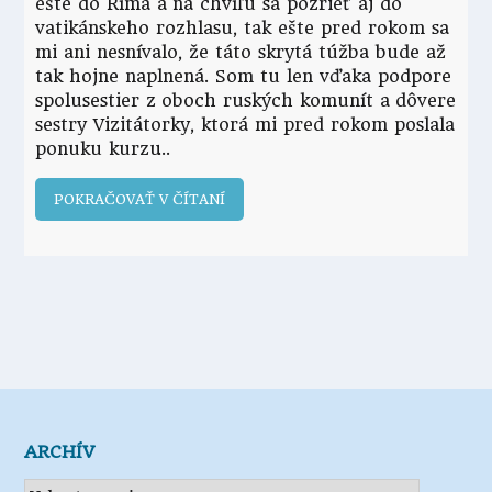
ešte do Ríma a na chvíľu sa pozrieť aj do
vatikánskeho rozhlasu, tak ešte pred rokom sa
mi ani nesnívalo, že táto skrytá túžba bude až
tak hojne naplnená. Som tu len vďaka podpore
spolusestier z oboch ruských komunít a dôvere
sestry Vizitátorky, ktorá mi pred rokom poslala
ponuku kurzu
POKRAČOVAŤ V ČÍTANÍ
ARCHÍV
Archív