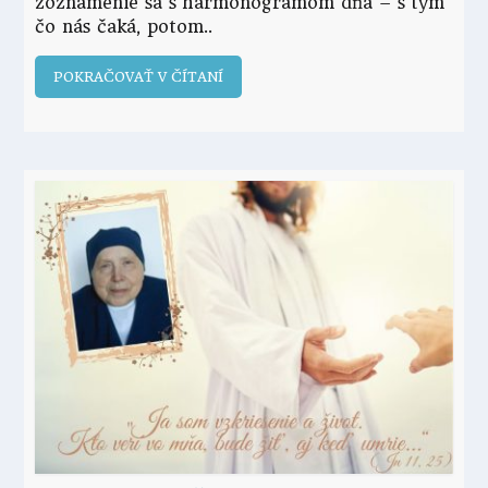
zoznámenie sa s harmonogramom dňa – s tým
čo nás čaká, potom
POKRAČOVAŤ V ČÍTANÍ