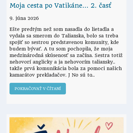
Moja cesta po Vatikáne… 2. časť
9. júna 2026
Ešte predtým než som nasadla do lietadla a
vydala sa smerom do Talianska, bolo sa treba
spojiť so sestrou predstavenou komunity, kde
budem bývať. A tu som pochopila, že moja
medzinárodná skúsenosť sa začína. Sestra totiž
nehovorí anglicky a ja nehovorím taliansky..
takže prvá komunikácia bola za pomoci našich
kamarátov prekladačov. J No sú to
POKRAČOVAŤ V ČÍTANÍ