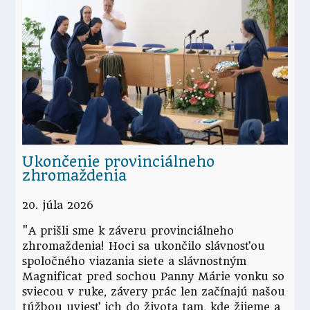
Ukončenie provinciálneho
zhromaždenia
20. júla 2026
"A prišli sme k záveru provinciálneho
zhromaždenia! Hoci sa ukončilo slávnosťou
spoločného viazania siete a slávnostným
Magnificat pred sochou Panny Márie vonku so
sviecou v ruke, závery prác len začínajú našou
túžbou uviesť ich do života tam, kde žijeme a