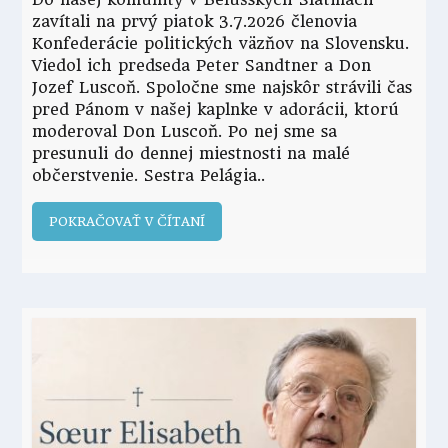
zavítali na prvý piatok 3.7.2026 členovia
Konfederácie politických väzňov na Slovensku.
Viedol ich predseda Peter Sandtner a Don
Jozef Luscoň. Spoločne sme najskôr strávili čas
pred Pánom v našej kaplnke v adorácii, ktorú
moderoval Don Luscoň. Po nej sme sa
presunuli do dennej miestnosti na malé
občerstvenie. Sestra Pelágia
POKRAČOVAŤ V ČÍTANÍ