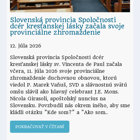
Slovenská provincia Spoločnosti
dcér kresťanskej lásky začala svoje
provinciálne zhromaždenie
12. júla 2026
Slovenská provincia Spoločnosti dcér
kresťanskej lásky sv. Vincenta de Paul začala
včera, 11. júla 2026 svoje provinciálne
zhromaždenie duchovnou obnovou, ktorú
viedol P. Marek Vaňuš, SVD a slávnostnú svätú
omšu slávil ako hlavný celebrant J.E. Mons.
Nicola Girasoli, apoštolský nuncius na
Slovensku. Povzbudil nás okrem iného, aby sme
kládli otázku "Kde som?" a "Ako som
POKRAČOVAŤ V ČÍTANÍ