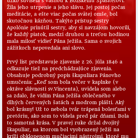
úzko súvisela s vášňou k Božskému Spasiteľovi.
Žila jeho utrpenie a jeho slávu. Jej postoj počas
meditácie, a ešte viac počas svätej omše, bol
skutočnou kázňou. Takýto prístup sestry
Apolónie prinútil sestry, aby si navzájom hovorili,
že každý piatok, medzi druhou a treťou hodinou
mala milosť vidieť Pána Ježiša. Sama o svojich
zážitkoch nepovedala ani slovo.
Prvý list predstavuje zjavenie z 26. júla 1846 a
odkazuje tiež na predchádzajúce zjavenia.
Obsahuje podrobný popis škapuliara Pánovho
umučenia: „Keď som bola večer v kaplnke (v
oktáve slávnosti sv.Vincenta), uvidela som alebo
sa zdalo, že vidím Pána Ježiša oblečeného v
dlhých červených šatách a modrom plášti. Aký
bol krásny! Už to nebola tvár trápená bolesťami v
pretóriu, ako som to videla pred pár dňami. Bola
to samotná krása. V pravej ruke držal dvojitý
škapuliar, na ktorom bol vyobrazený Ježiš na
kríži obklopenom mučiacimi nástrojmi, ktoré mu