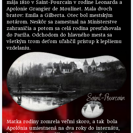
mája 1810 v Saint-Pourcain v rodine Leonarda a
Apolonie Grangier de Moulinet. Mala dvoch
bratov: Emila a Gilberta. Otec bol mestským
notárom. Neskôr sa zamestnal na Ministerstve
zahraničia a potom sa celá rodina presťahovala
do Paríža. Odchodom do hlavného mesta sa
všetkým trom deťom uľahčil prístup k lepšiemu
vzdelaniu.
Matka rodiny zomrela veľmi skoro, a tak bola
Apolónia umiestnená na dva roky do internátu,