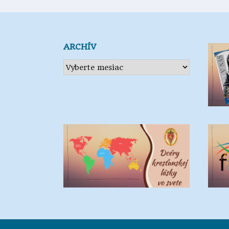
článkoch
ARCHÍV
Archív