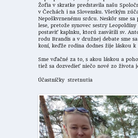
Žofia v skratke predstavila našu Spolo
v Čechách i na Slovensku. Všetkým zúč
Nepoškvrnenému srdcu. Neskôr sme sa pr
lese, pretože synovec sestry Leopoldíny 
postaviť kaplnku, ktorú zasvätili sv. A
rodu Brandis a v družnej debate sme sa 
koní, keďže rodina dodnes žije láskou 
Sme vďačné za to, s akou láskou a poho
tiež sa dozvedieť niečo nové zo života 
Účastníčky stretnutia