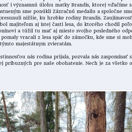
čnosť i významnú úlohu matky Brandis, ktorej vďačíme s
astneným sme ponúkli Zázračnú medailu a spoločne sme 
esunuli nižšie, ku hrobke rodiny Brandis. Zaujímavosť
bol majiteľom aj istej časti lesa, do ktorého chodil poľo
ntonínovi a túžil tu mať aj miesto svojho posledného od
pomaly vracali z lesa späť do zámočku, kde sme si mohli
k týmto majestátnym zvieratám.
stinnosťou nás rodina prijala, pozvala nás zaspomínať 
jej príbuzných pre naše obohatenie. Nech je za všetko 