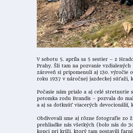
V sobotu 5. apríla sa 5 sestier – z Hra
Prahy. Šli tam na pozvanie vzdialených 
zároveň si pripomenuli aj 130. výročie 
roku 1937 v náročnej jazdeckej súťaži
Počasie nám prialo a aj celé stretnuti
potomka rodu Brandis – pozvala do malé
a aj sa dotknúť viacerých devocionálií,
Obdivovali sme aj rôzne fotografie zo ž
prehliadke nás všetkých (bolo nás do 30
kopci pri kríži, ktorý tam postavili fa