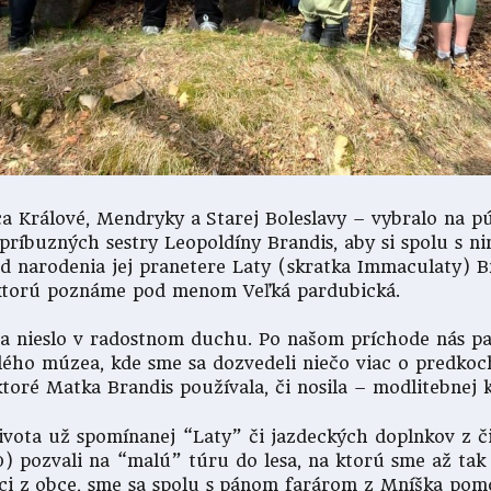
dca Králové, Mendryky a Starej Boleslavy – vybralo na p
príbuzných sestry Leopoldíny Brandis, aby si spolu s ni
od narodenia jej pranetere Laty (skratka Immaculaty) Br
, ktorú poznáme pod menom Veľká pardubická.
e sa nieslo v radostnom duchu. Po našom príchode nás p
ho múzea, kde sme sa dozvedeli niečo viac o predkoch
 ktoré Matka Brandis používala, či nosila – modlitebnej 
ivota už spomínanej “Laty” či jazdeckých doplnkov z čias
) pozvali na “malú” túru do lesa, na ktorú sme až tak p
rníci z obce, sme sa spolu s pánom farárom z Mníška pom