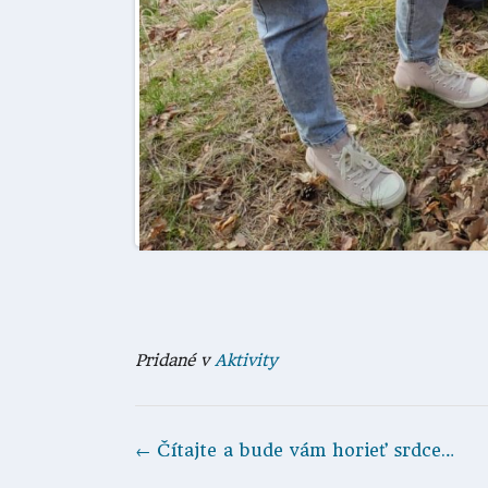
Pridané v
Aktivity
Navigácia
←
Čítajte a bude vám horieť srdce…
v