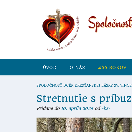
ÚVOD
O NÁS
400 ROKOV
SPOLOČNOSŤ DCÉR KRESŤANSKEJ LÁSKY SV. VINCE
Stretnutie s príb
Pridané do
10. apríla 2025
od
-bs-