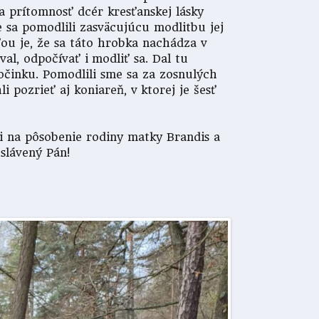
a prítomnosť dcér kresťanskej lásky
sa pomodlili zasväcujúcu modlitbu jej
ou je, že sa táto hrobka nachádza v
val, odpočívať i modliť sa. Dal tu
počinku. Pomodlili sme sa za zosnulých
 pozrieť aj koniareň, v ktorej je šesť
si na pôsobenie rodiny matky Brandis a
oslávený Pán!