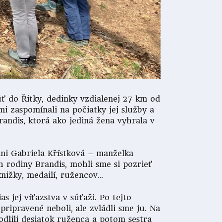
úť do Řitky, dedinky vzdialenej 27 km od
mi zaspomínali na počiatky jej služby a
andis, ktorá ako jediná žena vyhrala v
ani Gabriela Křístková – manželka
 rodiny Brandis, mohli sme si pozrieť
knižky, medailí, ružencov…
 jej víťazstva v súťaži. Po tejto
ripravené neboli, ale zvládli sme ju. Na
odlili desiatok ruženca a potom sestra