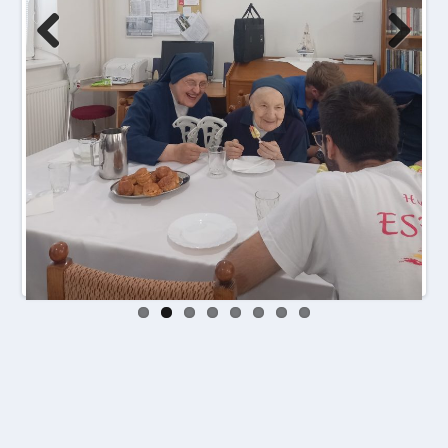
Prev
Next
ious