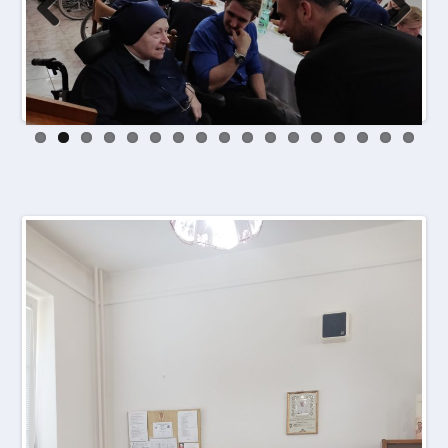
Prev
Next
ious