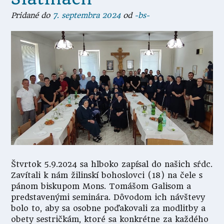
Pridané do
7. septembra 2024
od
-bs-
Štvrtok 5.9.2024 sa hlboko zapísal do našich sŕdc.
Zavítali k nám žilinskí bohoslovci (18) na čele s
pánom biskupom Mons. Tomášom Galisom a
predstavenými seminára. Dôvodom ich návštevy
bolo to, aby sa osobne poďakovali za modlitby a
obety sestričkám, ktoré sa konkrétne za každého