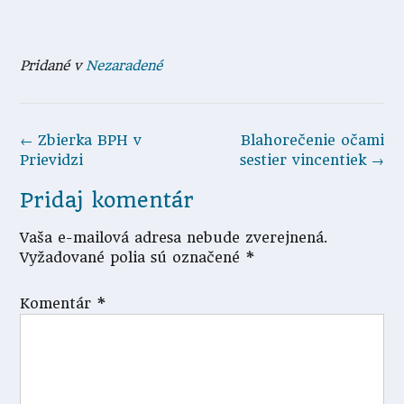
Pridané v
Nezaradené
Navigácia
←
Zbierka BPH v
Blahorečenie očami
v
Prievidzi
sestier vincentiek
→
článkoch
Pridaj komentár
Vaša e-mailová adresa nebude zverejnená.
Vyžadované polia sú označené
*
Komentár
*