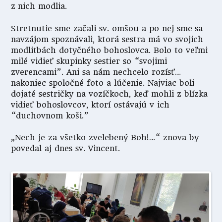
z nich modlia.
Stretnutie sme začali sv. omšou a po nej sme sa
navzájom spoznávali, ktorá sestra má vo svojich
modlitbách dotyčného bohoslovca. Bolo to veľmi
milé vidieť skupinky sestier so “svojimi
zverencami”. Ani sa nám nechcelo rozísť…
nakoniec spoločné foto a lúčenie. Najviac boli
dojaté sestričky na vozíčkoch, keď mohli z blízka
vidieť bohoslovcov, ktorí ostávajú v ich
“duchovnom koši.”
„Nech je za všetko zvelebený Boh!…“ znova by
povedal aj dnes sv. Vincent.