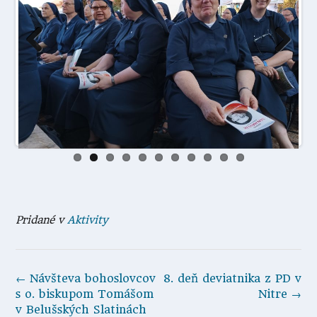
Prev
Next
ious
Pridané v
Aktivity
Navigácia
←
Návšteva bohoslovcov
8. deň deviatnika z PD v
v
s o. biskupom Tomášom
Nitre
→
článkoch
v Belušských Slatinách