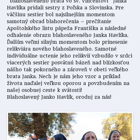
“blahoslaveného brata vo sv. Vincentovi” Janka
Havlíka pridali sestry z Poľska a Slovinska. Pre
väčšinu sestier bol najsilnejším momentom
samotný obrad blahorečenia – prečítanie
Apoštolského listu pápeža Františka a následné
odhalenie obrazu blahoslaveného Janka Havlíka.
Ďalším veľmi silným momentom bolo prinesenie
relikviára nového blahoslaveného. Samotné
individuálne uctenie jeho relikvií vzbudilo v srdci
viacerých sestier posvätnú bázeň nad blízkosťou
nášho tak pokorného a zároveň v obeti veľkého
brata Janka. Nech je nám jeho vzor a príklad
života naďalej veľkou oporou a povzbudením na
našej osobnej ceste k svätosti!
Blahoslavený Janko Havlík, oroduj za nás!