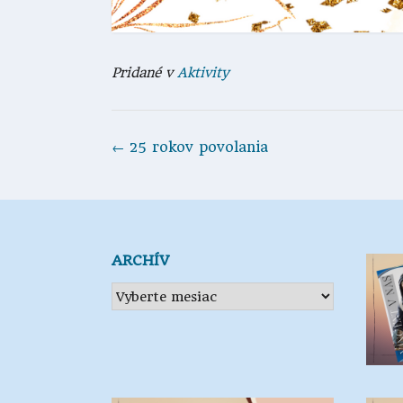
Pridané v
Aktivity
Navigácia
←
25 rokov povolania
v
článkoch
ARCHÍV
Archív