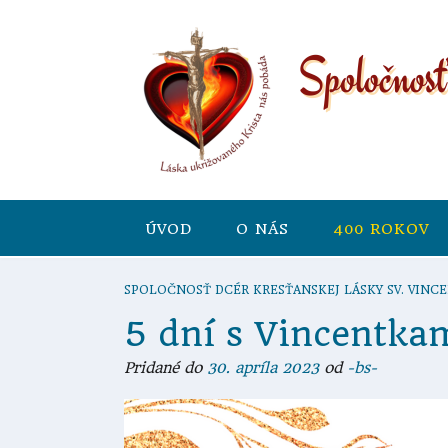
ÚVOD
O NÁS
400 ROKOV
SPOLOČNOSŤ DCÉR KRESŤANSKEJ LÁSKY SV. VINCE
5 dní s Vincentka
Pridané do
30. apríla 2023
od
-bs-