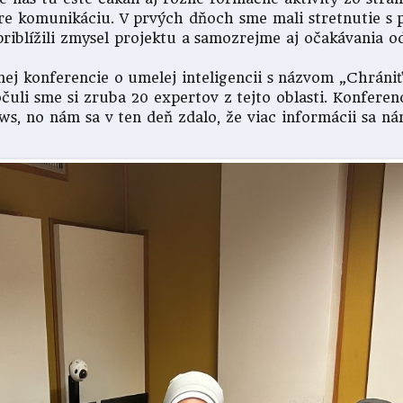
pre komunikáciu. V prvých dňoch sme mali stretnutie s 
iblížili zmysel projektu a samozrejme aj očakávania o
ej konferencie o umelej inteligencii s názvom „Chrániť 
čuli sme si zruba 20 expertov z tejto oblasti. Konfere
ws, no nám sa v ten deň zdalo, že viac informácii sa ná