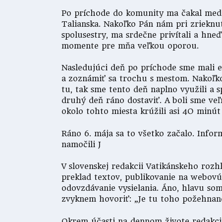
Po príchode do komunity ma čakal medzi
Talianska. Nakoľko Pán nám pri zrieknut
spolusestry, ma srdečne privítali a hne
momente pre mňa veľkou oporou.
Nasledujúci deň po príchode sme mali eš
a zoznámiť sa trochu s mestom. Nakoľko
tu, tak sme tento deň naplno využili a 
druhý deň ráno dostaviť. A boli sme ve
okolo tohto miesta krúžili asi 4O minút
Ráno 6. mája sa to všetko začalo. Infor
namočili J
V slovenskej redakcii Vatikánskeho rozh
preklad textov, publikovanie na webovú 
odovzdávanie vysielania. Áno, hlavu so
zvyknem hovoriť: „Je tu toho požehnane
Okrem účasti na dennom živote redakcie