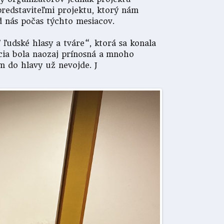
predstaviteľmi projektu, ktorý nám
d nás počas týchto mesiacov.
ľudské hlasy a tváre“, ktorá sa konala
ncia bola naozaj prínosná a mnoho
m do hlavy už nevojde. J