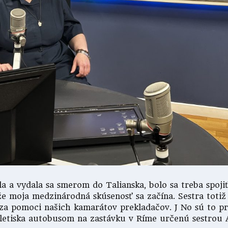
a a vydala sa smerom do Talianska, bolo sa treba spoj
e moja medzinárodná skúsenosť sa začína. Sestra totiž
a za pomoci našich kamarátov prekladačov. J No sú to p
z letiska autobusom na zastávku v Ríme určenú sestrou 