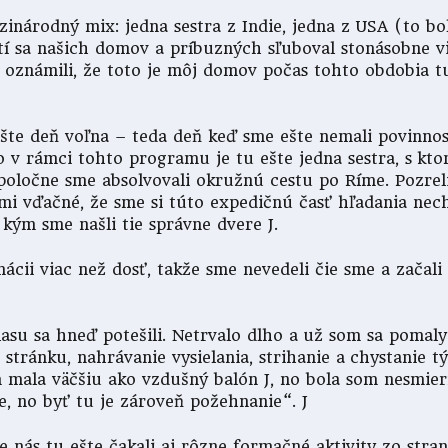
národný mix: jedna sestra z Indie, jedna z USA (to bo
í sa našich domov a príbuzných sľuboval stonásobne vi
ď oznámili, že toto je môj domov počas tohto obdobia t
te deň voľna – teda deň keď sme ešte nemali povinnosti
 v rámci tohto programu je tu ešte jedna sestra, s kt
spoločne sme absolvovali okružnú cestu po Ríme. Pozrel
ľmi vďačné, že sme si túto expedičnú časť hľadania nec
 kým sme našli tie správne dvere J.
mácii viac než dosť, takže sme nevedeli čie sme a začal
lasu sa hneď potešili. Netrvalo dlho a už som sa pomaly
stránku, nahrávanie vysielania, strihanie a chystanie t
m mala väčšiu ako vzdušný balón J, no bola som nesmie
, no byť tu je zároveň požehnanie“. J
 nás tu ešte čakali aj rôzne formačné aktivity zo stra