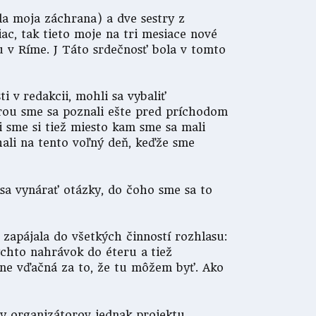
la moja záchrana) a dve sestry z
ac, tak tieto moje na tri mesiace nové
u v Ríme. J Táto srdečnosť bola v tomto
 v redakcii, mohli sa vybaliť
orou sme sa poznali ešte pred príchodom
i sme si tiež miesto kam sme sa mali
hali na tento voľný deň, keďže sme
i sa vynárať otázky, do čoho sme sa to
 zapájala do všetkých činností rozhlasu:
ýchto nahrávok do éteru a tiež
rne vďačná za to, že tu môžem byť. Ako
ny organizátorov jednak projektu