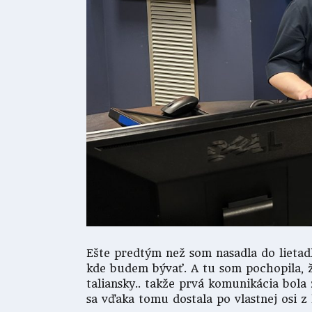
Ešte predtým než som nasadla do lietadl
kde budem bývať. A tu som pochopila, ž
taliansky.. takže prvá komunikácia bol
sa vďaka tomu dostala po vlastnej osi 